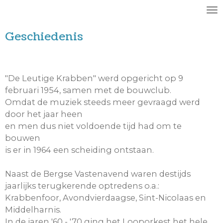
Ga
direct
Geschiedenis
naar
de
hoofdinhoud
"De Leutige Krabben" werd opgericht op 9
februari 1954, samen met de bouwclub.
Omdat de muziek steeds meer gevraagd werd
door het jaar heen
en men dus niet voldoende tijd had om te
bouwen
is er in 1964 een scheiding ontstaan.
Naast de Bergse Vastenavend waren destijds
jaarlijks terugkerende optredens o.a.:
Krabbenfoor, Avondvierdaagse, Sint-Nicolaas en
Middelharnis.
In de jaren '60 - '70 ging het Looporkest het hele