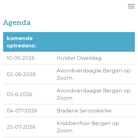
Ga
direct
Agenda
naar
de
hoofdinhoud
komende
optredens:
10-05-2026
Hulster Dweildag
Avondvierdaagse Bergen op
02-06-2026
Zoom
Avondvierdaagse Bergen op
05-6-2026
Zoom
04-07=2026
Braderie Serooskerke
Krabbenfoor Bergen op
25-07-2026
Zoom