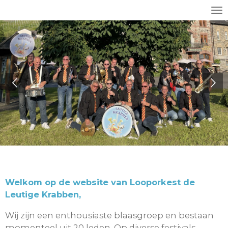
Ga
direct
naar
de
hoofdinhoud
Welkom op de website van Looporkest de
Leutige Krabben,
Wij zijn een enthousiaste blaasgroep en bestaan
momenteel uit 20 leden. Op diverse festivals,